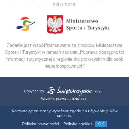
2007-2013.
Zadanie jest współfinansowane ze środków Ministerstwa
Sportu i Turystyki w ramach zadania „Poprawa dostępności
informacji turystycznej o regionie świętokrzyskim dla osób
niepełnosprawnych“
Copyright by
2026.
Wszelkie prawa zastrzeżone.
Mapa strony
Kontakt
Polityka Cookies
Polityka Prywatności
Korzystając ze strony wyrażasz zgodę na używanie plików
cookies.
Realizacja:
Polityka prywatności
Polityka cookies
OK