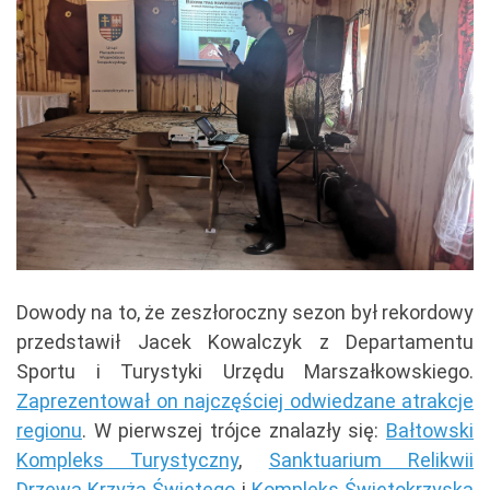
Dowody na to, że zeszłoroczny sezon był rekordowy
przedstawił Jacek Kowalczyk z Departamentu
Sportu i Turystyki Urzędu Marszałkowskiego.
Zaprezentował on najczęściej odwiedzane atrakcje
regionu
. W pierwszej trójce znalazły się:
Bałtowski
Kompleks Turystyczny
,
Sanktuarium Relikwii
Drzewa Krzyża Świętego
i
Kompleks Świętokrzyska