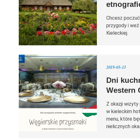
etnografi
Chcesz poczuć 
przygody i weź
Kieleckiej.
2019-03-13
Dni kuchn
Western 
Z okazji wizyty
w kieleckim ho
menu, które bę
nielicznych oka