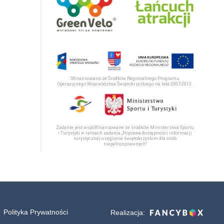
Sfinansowano ze Środków Regionalnego Programu
Operacyjnego Województwa Świętokrzyskiego na lata 2007-2013.
Zadanie jest współfinansowane ze środków Ministerstwa Sportu
i Turystyki w ramach zadania „Poprawa dostępności informacji
turystycznej o regionie świętokrzyskim dla osób
niepełnosprawnych“
Polityka Prywatności
Realizacja: