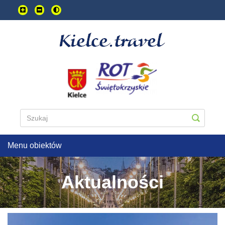
Przejdź
do
treści
głownej
Menu obiektów
Aktualności