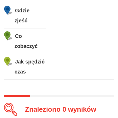
Gdzie
zjeść
Co
zobaczyć
Jak spędzić
czas
Znaleziono
0
wyników