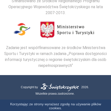
Sfinansowano ze Środków Regionalnego Programu
Operacyjnego Województwa Świętokrzyskiego na lata
2007-2013.
Zadanie jest współfinansowane ze środków Ministerstwa
Sportu i Turystyki w ramach zadania „Poprawa dostępności
informacji turystycznej o regionie świętokrzyskim dla osób
niepełnosprawnych“
Copyright by
2026.
Wszelkie prawa zastrzeżone.
Mapa strony
Kontakt
Polityka Cookies
Polityka Prywatności
Korzystając ze strony wyrażasz zgodę na używanie plików
cookies.
Realizacja: