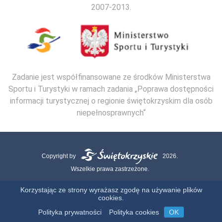
2007-2013.
Zadanie jest współfinansowane ze środków Ministerstwa
Sportu i Turystyki w ramach zadania „Poprawa dostępności
informacji turystycznej o regionie świętokrzyskim dla osób
niepełnosprawnych“
Copyright by
2026.
Wszelkie prawa zastrzeżone.
Mapa strony
Kontakt
Polityka Cookies
Polityka Prywatności
Korzystając ze strony wyrażasz zgodę na używanie plików
cookies.
Realizacja:
Polityka prywatności
Polityka cookies
OK