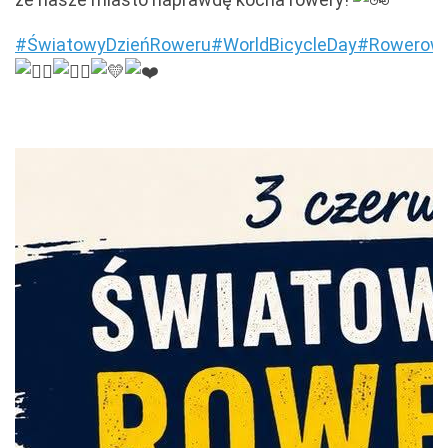
#ŚwiatowyDzieńRoweru
#WorldBicycleDay
#Rowerowa