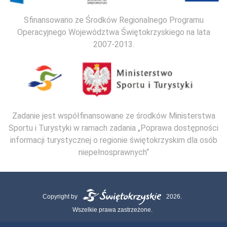
Sfinansowano ze Środków Regionalnego Programu
Operacyjnego Województwa Świętokrzyskiego na lata
2007-2013.
Zadanie jest współfinansowane ze środków Ministerstwa
Sportu i Turystyki w ramach zadania „Poprawa dostępności
informacji turystycznej o regionie świętokrzyskim dla osób
niepełnosprawnych“
Copyright by
2026.
Wszelkie prawa zastrzeżone.
Mapa strony
Kontakt
Polityka Cookies
Polityka Prywatności