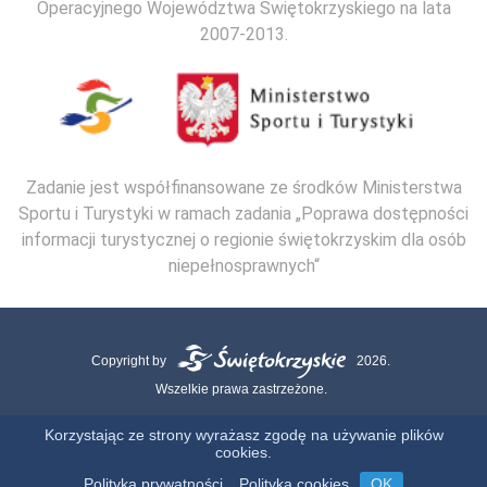
Operacyjnego Województwa Świętokrzyskiego na lata
2007-2013.
Zadanie jest współfinansowane ze środków Ministerstwa
Sportu i Turystyki w ramach zadania „Poprawa dostępności
informacji turystycznej o regionie świętokrzyskim dla osób
niepełnosprawnych“
Copyright by
2026.
Wszelkie prawa zastrzeżone.
Mapa strony
Kontakt
Polityka Cookies
Polityka Prywatności
Korzystając ze strony wyrażasz zgodę na używanie plików
cookies.
Realizacja:
Polityka prywatności
Polityka cookies
OK