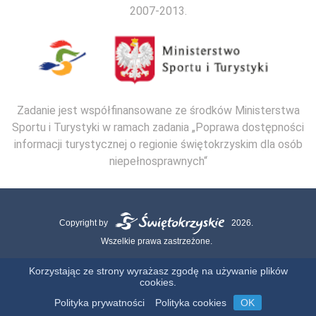
2007-2013.
Zadanie jest współfinansowane ze środków Ministerstwa
Sportu i Turystyki w ramach zadania „Poprawa dostępności
informacji turystycznej o regionie świętokrzyskim dla osób
niepełnosprawnych“
Copyright by
2026.
Wszelkie prawa zastrzeżone.
Mapa strony
Kontakt
Polityka Cookies
Polityka Prywatności
Korzystając ze strony wyrażasz zgodę na używanie plików
cookies.
Realizacja:
Polityka prywatności
Polityka cookies
OK