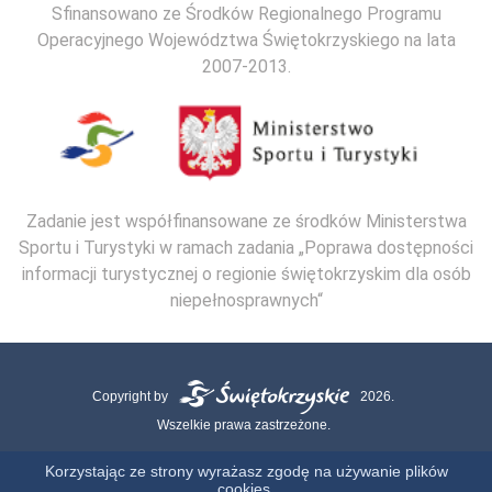
Sfinansowano ze Środków Regionalnego Programu
Operacyjnego Województwa Świętokrzyskiego na lata
2007-2013.
Zadanie jest współfinansowane ze środków Ministerstwa
Sportu i Turystyki w ramach zadania „Poprawa dostępności
informacji turystycznej o regionie świętokrzyskim dla osób
niepełnosprawnych“
Copyright by
2026.
Wszelkie prawa zastrzeżone.
Mapa strony
Kontakt
Polityka Cookies
Polityka Prywatności
Korzystając ze strony wyrażasz zgodę na używanie plików
cookies.