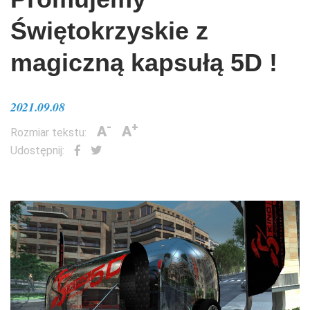
Świętokrzyskie z
magiczną kapsułą 5D !
2021.09.08
-
+
A
A
Rozmiar tekstu:
Udostępnij: