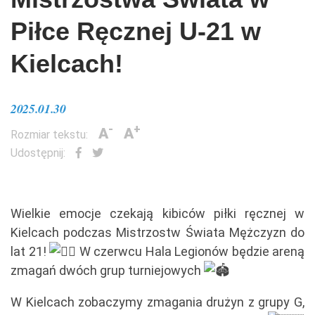
Piłce Ręcznej U-21 w
Kielcach!
2025.01.30
-
+
A
A
Rozmiar tekstu:
Udostępnij:
Wielkie emocje czekają kibiców piłki ręcznej w
Kielcach podczas Mistrzostw Świata Mężczyzn do
lat 21!
W czerwcu Hala Legionów będzie areną
zmagań dwóch grup turniejowych
W Kielcach zobaczymy zmagania drużyn z grupy G,