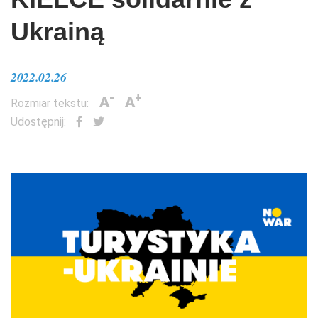
Ukrainą
2022.02.26
-
+
A
A
Rozmiar tekstu:
Udostępnij: