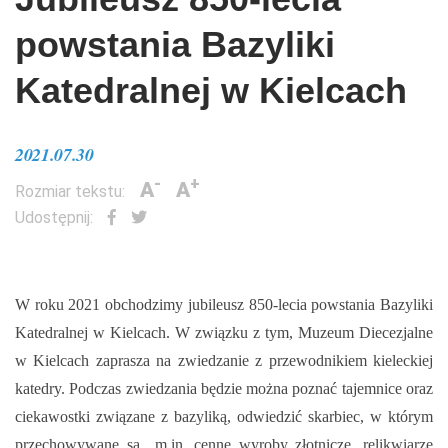
powstania Bazyliki
Katedralnej w Kielcach
2021.07.30
-
+
A
A
Rozmiar tekstu:
Udostępnij:
W roku 2021 obchodzimy jubileusz 850-lecia powstania Bazyliki
Katedralnej w Kielcach. W związku z tym, Muzeum Diecezjalne
w Kielcach zaprasza na zwiedzanie z przewodnikiem kieleckiej
katedry. Podczas zwiedzania będzie można poznać tajemnice oraz
ciekawostki związane z bazyliką, odwiedzić skarbiec, w którym
przechowywane są m.in. cenne wyroby złotnicze, relikwiarze