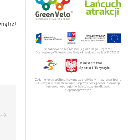
wnątrz!
Sfinansowano ze Środków Regionalnego Programu
Operacyjnego Województwa Świętokrzyskiego na lata 2007-2013.
Zadanie jest współfinansowane ze środków Ministerstwa Sportu
i Turystyki w ramach zadania „Poprawa dostępności informacji
turystycznej o regionie świętokrzyskim dla osób
niepełnosprawnych“