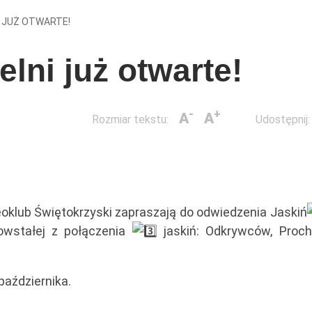
I JUŻ OTWARTE!
elni już otwarte!
-
+
A
A
Rozmiar tekstu:
Udostępnij:
leoklub Świętokrzyski zapraszają do odwiedzenia Jaskiń
powstałej z połączenia
jaskiń: Odkrywców, Proch
października.