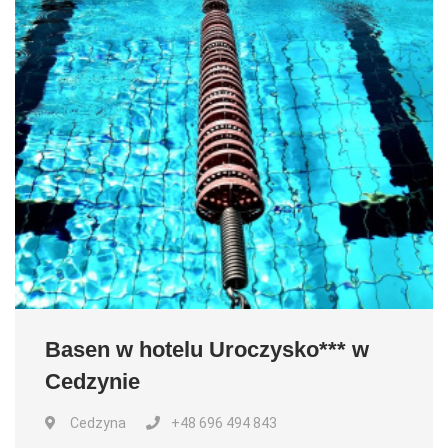
Basen w hotelu Uroczysko*** w
Cedzynie
Cedzyna
+48 696 494 843