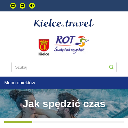
Przejdź
do
treści
głownej
Menu obiektów
Jak spędzić czas