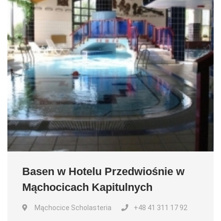
Basen w Hotelu Przedwiośnie w
Mąchocicach Kapitulnych
Mąchocice Scholasteria
+48 41 311 17 92