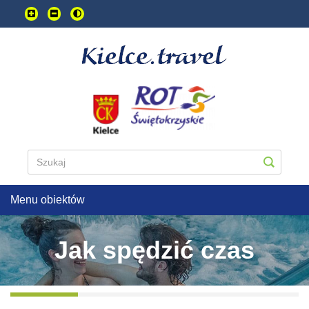
Przejdź
do
treści
głownej
Menu obiektów
Jak spędzić czas