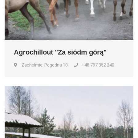
Agrochillout "Za siódm górą"
Zachełmie, Pogodna 10
+48 797 352 240