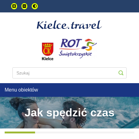
Przejdź
do
treści
głownej
Menu obiektów
Jak spędzić czas