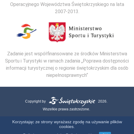
Operacyjnego Województwa Świętokrzyskiego na lata
2007-2013.
Zadanie jest współfinansowane ze środków Ministerstwa
Sportu i Turystyki w ramach zadania „Poprawa dostępności
informacji turystycznej o regionie świętokrzyskim dla osób
niepełnosprawnych“
Copyright by
2026.
Wszelkie prawa zastrzeżone.
Mapa strony
Kontakt
Polityka Cookies
Polityka Prywatności
Korzystając ze strony wyrażasz zgodę na używanie plików
cookies.
Realizacja: