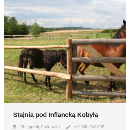
Stajnia pod Inflancką Kobyłą
Oblęgorek, Parkowa 7
+48 600 354 802