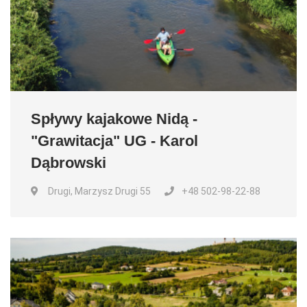
Spływy kajakowe Nidą -
"Grawitacja" UG - Karol
Dąbrowski
Drugi, Marzysz Drugi 55
+48 502-98-22-88