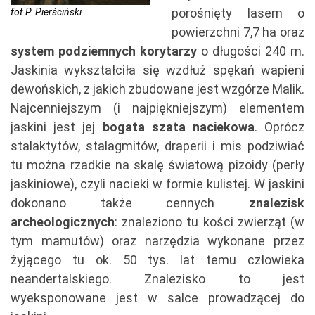
porośnięty lasem o
fot.P. Pierściński
powierzchni 7,7 ha oraz
system podziemnych korytarzy
o długości 240 m.
Jaskinia wykształciła się wzdłuż spękań wapieni
dewońskich, z jakich zbudowane jest wzgórze Malik.
Najcenniejszym (i najpiękniejszym) elementem
jaskini jest jej
bogata szata naciekowa
. Oprócz
stalaktytów, stalagmitów, draperii i mis podziwiać
tu można rzadkie na skalę światową pizoidy (perły
jaskiniowe), czyli nacieki w formie kulistej. W jaskini
dokonano także cennych
znalezisk
archeologicznych
: znaleziono tu kości zwierząt (w
tym mamutów) oraz narzędzia wykonane przez
żyjącego tu ok. 50 tys. lat temu człowieka
neandertalskiego. Znalezisko to jest
wyeksponowane jest w salce prowadzącej do