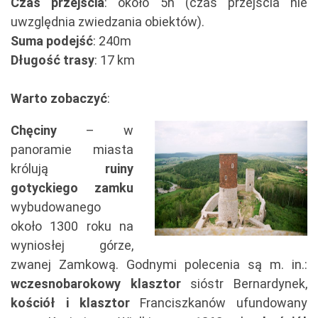
Czas przejścia
: około 5h (czas przejścia nie
uwzględnia zwiedzania obiektów).
Suma podejść
: 240m
Długość trasy
: 17 km
Warto zobaczyć
:
Chęciny
– w
panoramie miasta
królują
ruiny
gotyckiego zamku
wybudowanego
około 1300 roku na
wyniosłej górze,
zwanej Zamkową. Godnymi polecenia są m. in.:
wczesnobarokowy klasztor
sióstr Bernardynek,
kościół i klasztor
Franciszkanów ufundowany