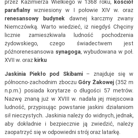
przez Kazimierza Wielkiego w 1368 roku,
kościół
parafialny
wzniesiony w I połowie XIV w. oraz
renesansowy budynek
dawnej karczmy zwany
Niemczówką. Warto wiedzieć, iż niegdyś Chęciny
licznie zamieszkiwała ludność pochodzenia
żydowskiego, czego świadectwem jest
późnorenesansowa
synagoga
, wybudowana w poł.
XVII w. oraz
kirku
Jaskinia Piekło pod Skibami
– znajduje się w
północno-zachodnim zboczu
Góry Żakowej
(352 m
n.p.m.) posiada korytarze o długości 57 metrów.
Nazwę znaną już w XVIII w. nadała jej miejscowa
ludność, przypisując powstanie jaskini działaniom
sił nieczystych. Jaskinia należy do widnych, jednak,
aby dokładnie i bezpiecznie ją zwiedzić, należy
zaopatrzyć się w odpowiedni strój oraz latarkę.