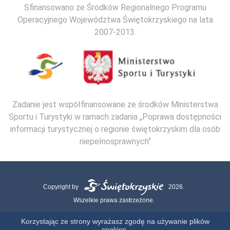
Sfinansowano ze Środków Regionalnego Programu
Operacyjnego Województwa Świętokrzyskiego na lata
2007-2013.
Zadanie jest współfinansowane ze środków Ministerstwa
Sportu i Turystyki w ramach zadania „Poprawa dostępności
informacji turystycznej o regionie świętokrzyskim dla osób
niepełnosprawnych“
Copyright by
2026.
Wszelkie prawa zastrzeżone.
Mapa strony
Kontakt
Polityka Cookies
Polityka Prywatności
Korzystając ze strony wyrażasz zgodę na używanie plików
cookies.