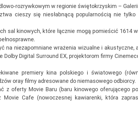
ndlowo-rozrywkowym w regionie świętokrzyskim – Galerii
ztwa cieszy się niesłabnącą popularnością nie tylko
ch sal kinowych, które łącznie mogą pomieścić 1614 w
epełnosprawne.
zyć na niezapomniane wrażenia wizualne i akustyczne, a
 Dolby Digital Surround EX, projektorom firmy Cinemec
zekiwane premiery kina polskiego i światowego (rów
widzów oray filmy adresowane do niemasowego odbiorcy.
ać z oferty Movie Baru (baru kinowego oferującego po
eż Movie Cafe (nowoczesnej kawiarenki, która zapra