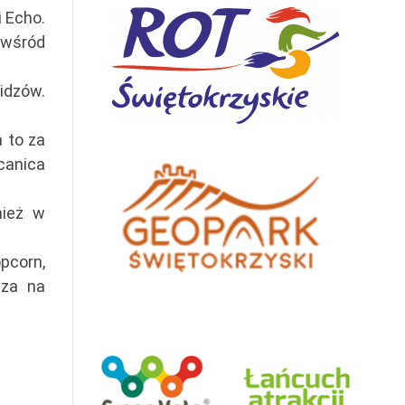
 Echo.
 wśród
idzów.
 to za
canica
nież w
pcorn,
sza na