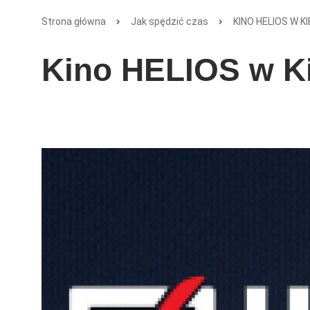
Strona główna
Jak spędzić czas
KINO HELIOS W K
Kino HELIOS w K