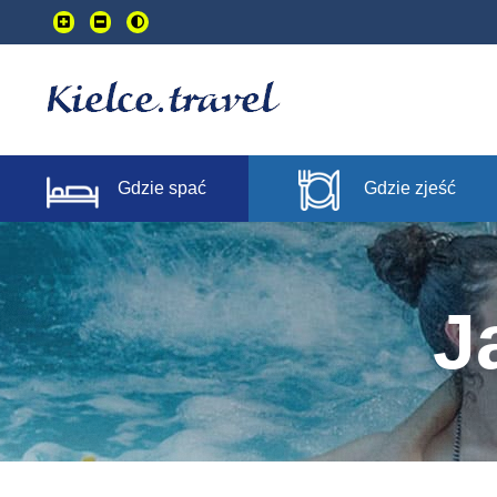
Przejdź
do
treści
głownej
Gdzie spać
Gdzie zjeść
J