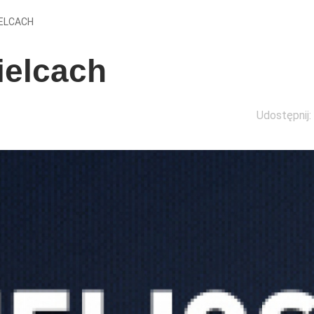
IELCACH
ielcach
Udostępnij: