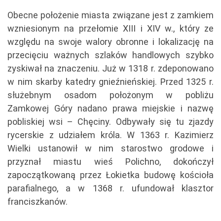
Obecne położenie miasta związane jest z zamkiem
wzniesionym na przełomie XIII i XIV w., który ze
względu na swoje walory obronne i lokalizację na
przecięciu ważnych szlaków handlowych szybko
zyskiwał na znaczeniu. Już w 1318 r. zdeponowano
w nim skarby katedry gnieźnieńskiej. Przed 1325 r.
służebnym osadom położonym w pobliżu
Zamkowej Góry nadano prawa miejskie i nazwę
pobliskiej wsi – Chęciny. Odbywały się tu zjazdy
rycerskie z udziałem króla. W 1363 r. Kazimierz
Wielki ustanowił w nim starostwo grodowe i
przyznał miastu wieś Polichno, dokończył
zapoczątkowaną przez Łokietka budowę kościoła
parafialnego, a w 1368 r. ufundował klasztor
franciszkanów.