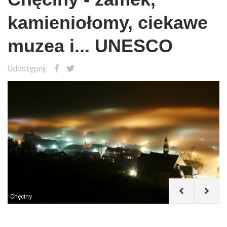
kamieniołomy, ciekawe
muzea i... UNESCO
Udostępnij:
Chęciny
C