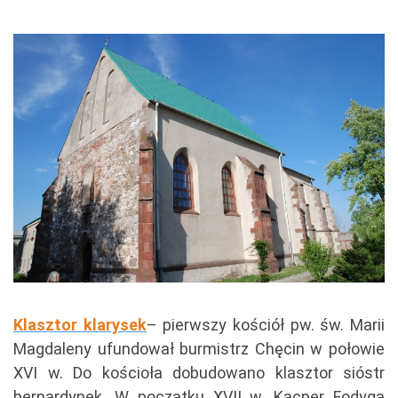
Klasztor klarysek
– pierwszy kościół pw. św. Marii
Magdaleny ufundował burmistrz Chęcin w połowie
XVI w. Do kościoła dobudowano klasztor sióstr
bernardynek. W początku XVII w. Kacper Fodyga