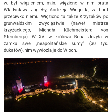
w. był więzieniem, m.in. więziono w nim brata
Władysława Jagiełły, Andrzeja Wingolda, za bunt
przeciwko niemu. Więziono tu także Krzyżaków po
grunwaldzkim zwycięstwie (nawet mistrza
krzyżackiego, Michała Küchmeistera von
Sternberga). W XVI w. królowa Bona złożyła w
zamku swe „neapolitańskie sumy” (30 tys.
dukatów), nim wywiozła je do Włoch.