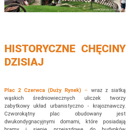
HISTORYCZNE CHĘCINY
DZISIAJ
Plac 2 Czerwca (Duży Rynek)
–
wraz z siatką
wąskich średniowiecznych uliczek tworzy
zabytkowy układ urbanistyczno - krajoznawczy.
Czworokątny plac obudowany jest
dwukondygnacyjnymi domami, które posiadają
bramy i sienie przejazdowe do budynków