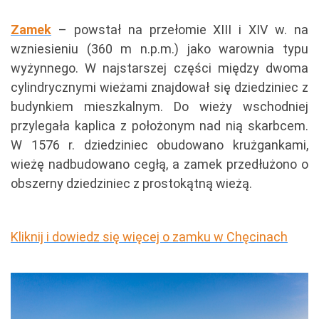
Zamek
– powstał na przełomie XIII i XIV w. na
wzniesieniu (360 m n.p.m.) jako warownia typu
wyżynnego. W najstarszej części między dwoma
cylindrycznymi wieżami znajdował się dziedziniec z
budynkiem mieszkalnym. Do wieży wschodniej
przylegała kaplica z położonym nad nią skarbcem.
W 1576 r. dziedziniec obudowano krużgankami,
wieżę nadbudowano cegłą, a zamek przedłużono o
obszerny dziedziniec z prostokątną wieżą.
Kliknij i dowiedz się więcej o zamku w Chęcinach