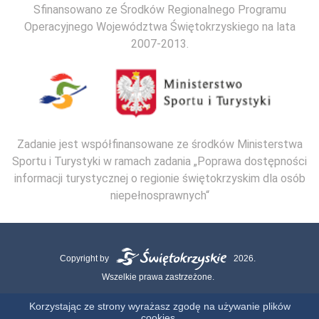
Sfinansowano ze Środków Regionalnego Programu
Operacyjnego Województwa Świętokrzyskiego na lata
2007-2013.
Zadanie jest współfinansowane ze środków Ministerstwa
Sportu i Turystyki w ramach zadania „Poprawa dostępności
informacji turystycznej o regionie świętokrzyskim dla osób
niepełnosprawnych“
Copyright by
2026.
Wszelkie prawa zastrzeżone.
Mapa strony
Kontakt
Polityka Cookies
Polityka Prywatności
Korzystając ze strony wyrażasz zgodę na używanie plików
cookies.