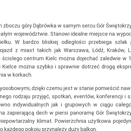
ym zboczu góry Dąbrówka w samym sercu Gór Świętokrzy
 całym województwie. Stanowi idealne miejsce na wypo
iełku.
W bardzo bliskiej odległości przebiega szlak 
ojazd z miast takich jak Warszawa, Łódź, Kraków, Lu
o ścisłego centrum Kielc można dojechać zaledwie w 1
 Kielce można szybko i sprawnie dotrzeć drogą eksp
nia w korkach.
rzyosobowymi, dzięki czemu jest w stanie pomieścić naw
nego rodzaju przyjęć, spotkań, eventów, konferencji i 
wno indywidualnych jak i grupowych w ciągu całego
a zapierającą dech w piersi panoramę Gór Świętokrzy
y, niepowtarzalny klimat. Powierzchnia użytkowa pojedy
do każdego pokoju przynależy duży balkon.