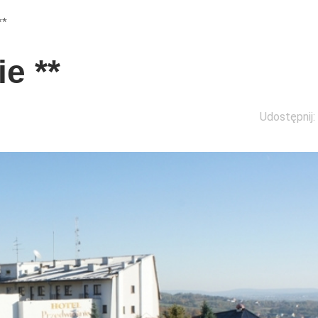
**
e **
Udostępnij: