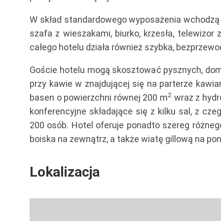
W skład standardowego wyposażenia wchodzą dw
szafa z wieszakami, biurko, krzesła, telewizor
całego hotelu działa również szybka, bezprzewo
Goście hotelu mogą skosztować pysznych, domo
przy kawie w znajdującej się na parterze kawia
2
basen o powierzchni równej 200 m
wraz z hydr
konferencyjne składające się z kilku sal, z c
200 osób. Hotel oferuje ponadto szereg różnego
boiska na zewnątrz, a także wiatę gillową na po
Lokalizacja