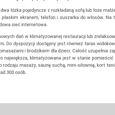
a łóżka pojedyncze z rozkładaną sofą lub łoże małże
 z płaskim ekranem, telefon i suszarka do włosów. Na t
dowa sieć internetowa.
wych dań w klimatyzowanej restauracji lub zrelaksow
rni. Do dyspozycji dostępny jest również taras widokow
omasażami i brodzikiem dla dzieci. Całość uzupełnia za
zego największa, klimatyzowana jest w stanie pomieścić
 rodzaju masaży, saunę suchą, mini-siłownię, kort teni
nad 300 osób.