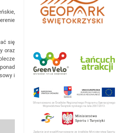
ńskie,
erenie
ać się
y oraz
plecze
 ponad
sowy i
Sfinansowano ze Środków Regionalnego Programu Operacyjnego
Województwa Świętokrzyskiego na lata 2007-2013.
Zadanie jest współfinansowane ze środków Ministerstwa Sportu