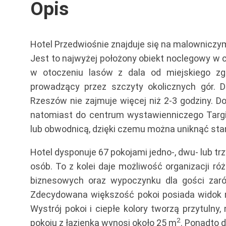
Opis
Hotel Przedwiośnie znajduje się na malownicz
Jest to najwyżej położony obiekt noclegowy w
w otoczeniu lasów z dala od miejskiego zg
prowadzący przez szczyty okolicznych gór. D
Rzeszów nie zajmuje więcej niż 2-3 godziny. D
natomiast do centrum wystawienniczego Targi
lub obwodnicą, dzięki czemu można uniknąć sta
Hotel dysponuje 67 pokojami jedno-, dwu- lub t
osób. To z kolei daje możliwość organizacji róż
biznesowych oraz wypoczynku dla gości zaró
Zdecydowana większość pokoi posiada widok n
Wystrój pokoi i ciepłe kolory tworzą przytuln
2
pokoju z łazienką wynosi około 25 m
. Ponadto 