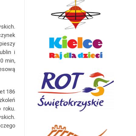
skich.
czynek
pieszy
blin i
0 min,
resową
et 186
szkoleń
 roku.
skich.
nczego