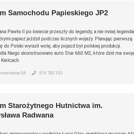
m Samochodu Papieskiego JP2
na Pawła II po świecie przeszły do legendy, a nie mniej legenda
tórymi papież jeździł podczas licznych wojaży. Planując pierwszą
 do Polski wyraził wolę, aby pojazd był polskiej produkcji.
 dla Niego skonstruowano auto Star 660 M2, które dziś ma swoj
Kielcach.
 Cmentarna 5A
519 782 153
m Starożytnego Hutnictwa im.
ysława Radwana
upi, miejscowości u podnóża Łysej Góry, znajdziesz muzeum, kt