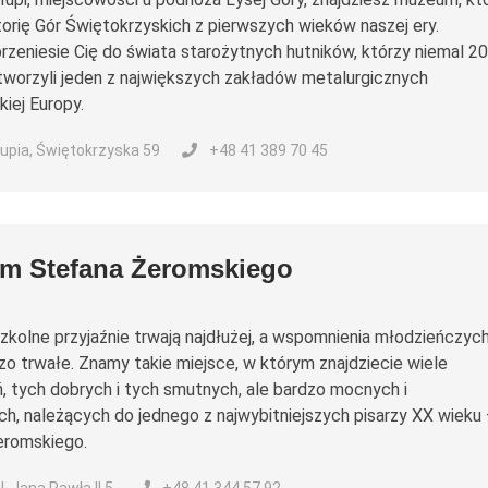
torię Gór Świętokrzyskich z pierwszych wieków naszej ery.
zeniesie Cię do świata starożytnych hutników, którzy niemal 2
tworzyli jeden z największych zakładów metalurgicznych
kiej Europy.
upia, Świętokrzyska 59
+48 41 389 70 45
m Stefana Żeromskiego
kolne przyjaźnie trwają najdłużej, a wspomnienia młodzieńczyc
dzo trwałe. Znamy takie miejsce, w którym znajdziecie wiele
 tych dobrych i tych smutnych, ale bardzo mocnych i
h, należących do jednego z najwybitniejszych pisarzy XX wieku
eromskiego.