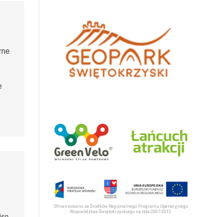
rne
e
Sfinansowano ze Środków Regionalnego Programu Operacyjnego
Województwa Świętokrzyskiego na lata 2007-2013.
óre