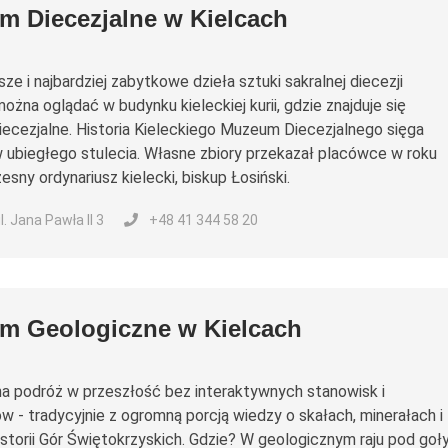
 Diecezjalne w Kielcach
sze i najbardziej zabytkowe dzieła sztuki sakralnej diecezji
można oglądać w budynku kieleckiej kurii, gdzie znajduje się
cezjalne. Historia Kieleckiego Muzeum Diecezjalnego sięga
ubiegłego stulecia. Własne zbiory przekazał placówce w roku
sny ordynariusz kielecki, biskup Łosiński.
ul. Jana Pawła II 3
+48 41 344 58 20
m Geologiczne w Kielcach
a podróż w przeszłość bez interaktywnych stanowisk i
w - tradycyjnie z ogromną porcją wiedzy o skałach, minerałach i
historii Gór Świętokrzyskich. Gdzie? W geologicznym raju pod go