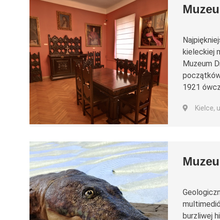
Muzeum
Najpiękniej
kieleckiej 
Muzeum Die
początków 
1921 ówcze
Kielce, 
Muzeu
Geologiczn
multimedió
burzliwej 