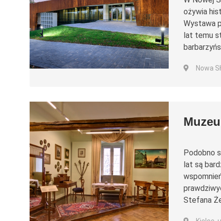
ożywia his
Wystawa pr
lat temu s
barbarzyńs
Nowa Sł
Muzeu
Podobno sz
lat są bar
wspomnień,
prawdziwyc
Stefana Ż