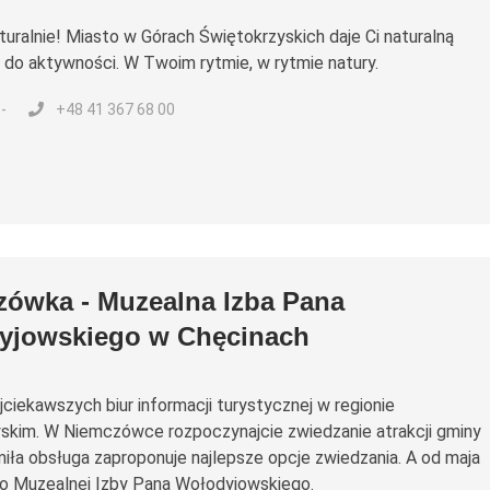
turalnie! Miasto w Górach Świętokrzyskich daje Ci naturalną
 do aktywności. W Twoim rytmie, w rytmie natury.
 -
+48 41 367 68 00
ówka - Muzealna Izba Pana
yjowskiego w Chęcinach
jciekawszych biur informacji turystycznej w regionie
skim. W Niemczówce rozpoczynajcie zwiedzanie atrakcji gminy
miła obsługa zaproponuje najlepsze opcje zwiedzania. A od maja
o Muzealnej Izby Pana Wołodyjowskiego.