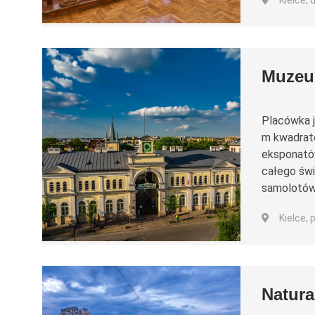
Kielce, 
Muzeu
Placówka 
m kwadrato
eksponatów
całego świ
samolotów,
Kielce, 
Natura