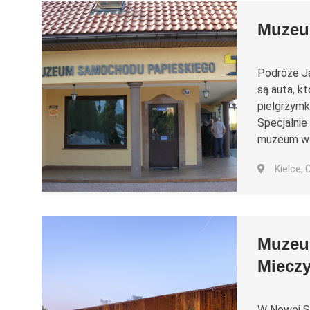
Muzeu
Podróże Ja
są auta, k
pielgrzymkę
Specjalnie
muzeum w 
Kielce,
Muzeu
Miecz
W Nowej Sł