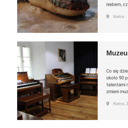
niebem, cz
Kielce
Muze
Co się dzie
około 90 p
talentami 
zmieni muz
Kielce,