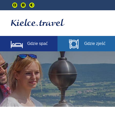
Przejdź
do
treści
głownej
Gdzie spać
Gdzie zjeść