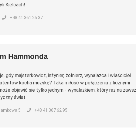
yli Kielcach!
+48 41 361 25 37
um Hammonda
je, gdy majsterkowicz, inżynier, żołnierz, wynalazca i właściciel
atentów kocha muzykę? Taka miłość w połączeniu z licznymi
może objawić sie tylko jednym - wynalazkiem, który raz na zaws
yczny świat.
 Zamkowa 5
+48 41 367 62 95