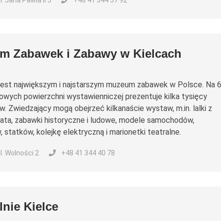
ul. Jana Pawła II 5
+48 41 344 57 92
m Zabawek i Zabawy w Kielcach
jest największym i najstarszym muzeum zabawek w Polsce. Na 
wych powierzchni wystawienniczej prezentuje kilka tysięcy
. Zwiedzający mogą obejrzeć kilkanaście wystaw, m.in. lalki z
ata, zabawki historyczne i ludowe, modele samochodów,
 statków, kolejkę elektryczną i marionetki teatralne.
pl. Wolności 2
+48 41 344 40 78
lnie Kielce