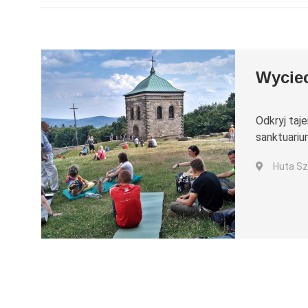
Wyciec
Odkryj taj
sanktuariu
Huta Sz