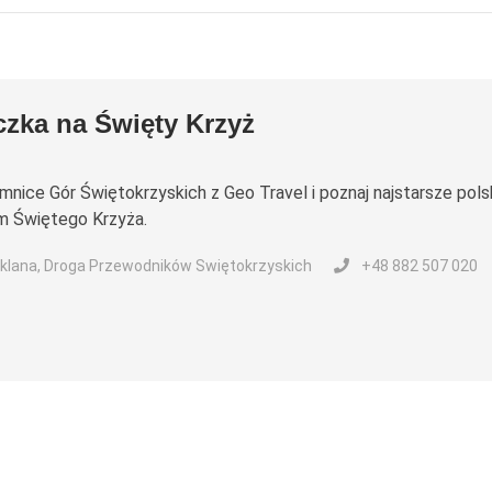
zka na Święty Krzyż
emnice Gór Świętokrzyskich z Geo Travel i poznaj najstarsze pols
m Świętego Krzyża.
klana, Droga Przewodników Swiętokrzyskich
+48 882 507 020