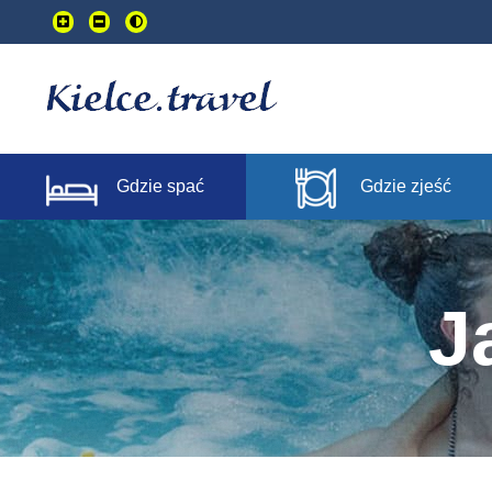
Przejdź
do
treści
głownej
Gdzie spać
Gdzie zjeść
J