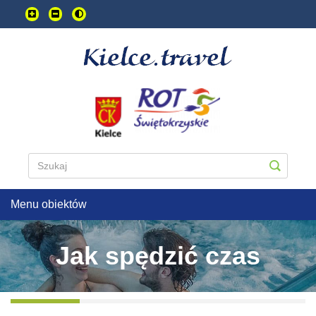
Przejdź
do
treści
głownej
Menu obiektów
Jak spędzić czas