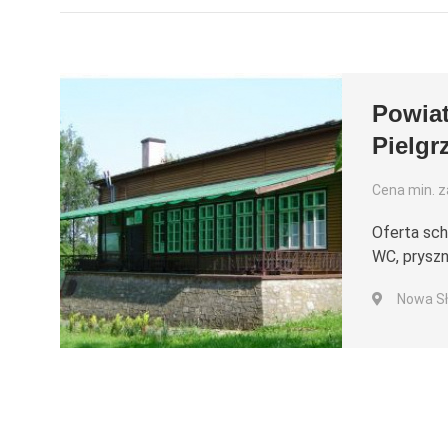
Powia
Pielg
Cena min. za
Oferta sch
WC, pryszn
Nowa Sł