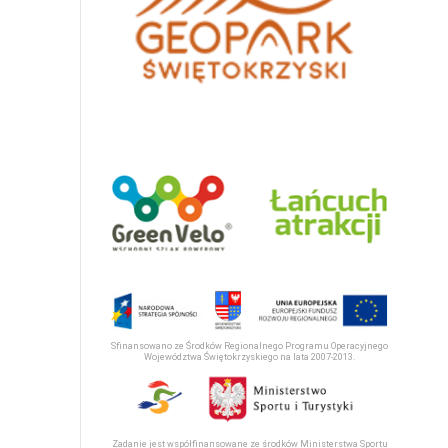
Sfinansowano ze Środków Regionalnego Programu Operacyjnego
Województwa Świętokrzyskiego na lata 2007-2013.
Zadanie jest współfinansowane ze środków Ministerstwa Sportu