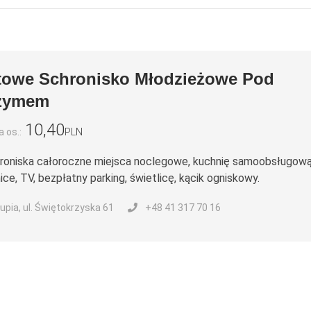
towe Schronisko Młodzieżowe Pod
rzymem
10,40
 os.:
PLN
roniska całoroczne miejsca noclegowe, kuchnię samoobsługową
ice, TV, bezpłatny parking, świetlicę, kącik ogniskowy.
upia, ul. Świętokrzyska 61
+48 41 317 70 16