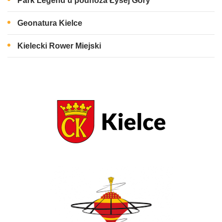
Park Legend u podnóża Łysej Góry
Geonatura Kielce
Kielecki Rower Miejski