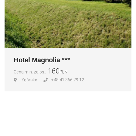
Hotel Magnolia ***
160
Cena min. za os.:
PLN
Zgórsko
+48 41 366 79 12