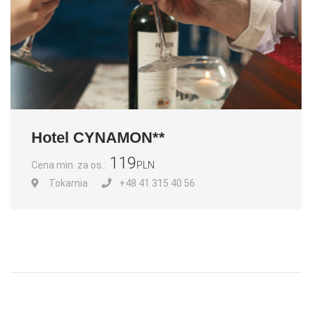
Hotel CYNAMON**
119
Cena min. za os.:
PLN
Tokarnia
+48 41 315 40 56