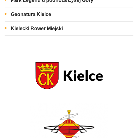
Park Legend u podnóża Łysej Góry
Geonatura Kielce
Kielecki Rower Miejski