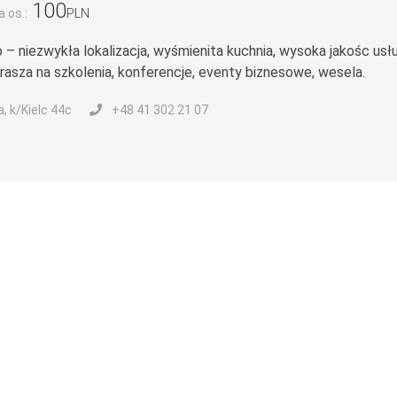
100
 os.:
PLN
 – niezwykła lokalizacja, wyśmienita kuchnia, wysoka jakośc usłu
rasza na szkolenia, konferencje, eventy biznesowe, wesela.
, k/Kielc 44c
+48 41 302 21 07