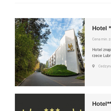
Hotel 
Cena min. za
Hotel znaj
rzece Lub
Cedzyna
Hotel*