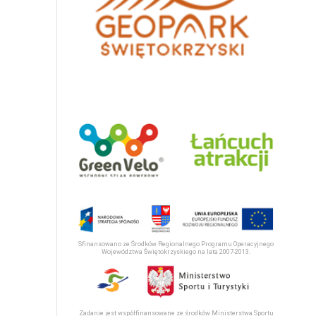
Sfinansowano ze Środków Regionalnego Programu Operacyjnego
Województwa Świętokrzyskiego na lata 2007-2013.
Zadanie jest współfinansowane ze środków Ministerstwa Sportu