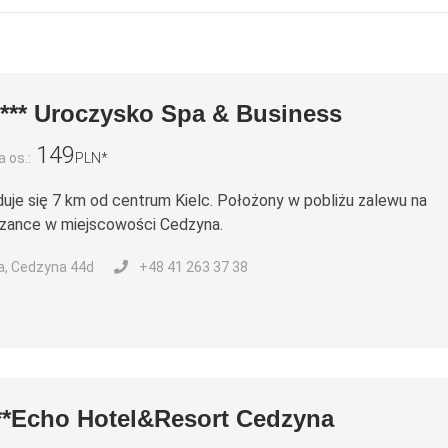
**** Uroczysko Spa & Business
149
 os.:
PLN*
duje się 7 km od centrum Kielc. Położony w pobliżu zalewu na
rzance w miejscowości Cedzyna.
, Cedzyna 44d
+48 41 263 37 38
**Echo Hotel&Resort Cedzyna