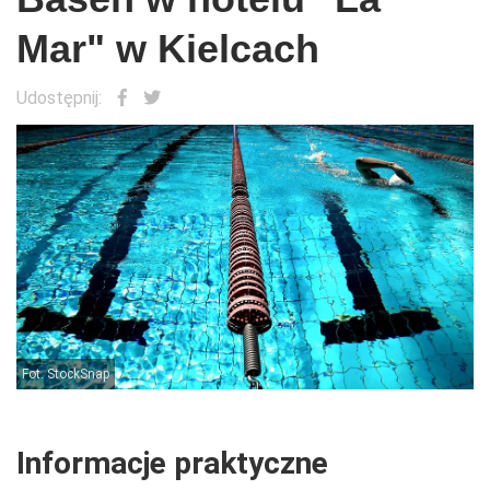
Mar" w Kielcach
Udostępnij:
Fot. StockSnap
F
Informacje praktyczne