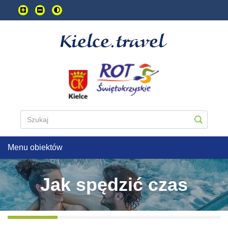
Przejdź
do
treści
głownej
Menu obiektów
Jak spędzić czas