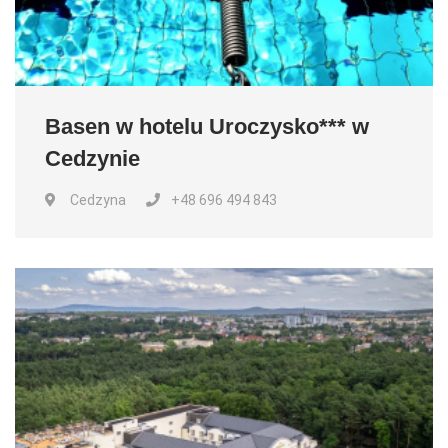
Basen w hotelu Uroczysko*** w
Cedzynie
Cedzyna
+48 696 494 843