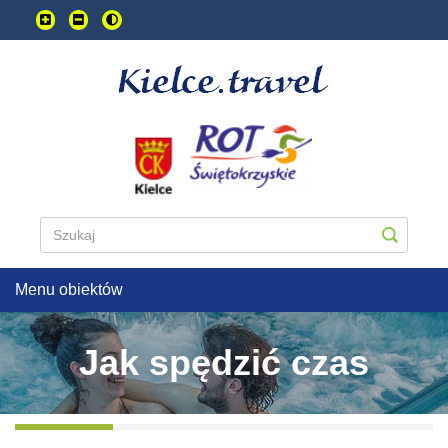
Przejdź
do
treści
głownej
Menu obiektów
Jak spędzić czas