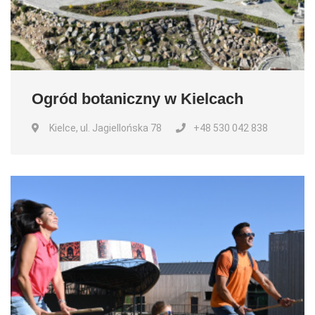
Ogród botaniczny w Kielcach
Kielce, ul. Jagiellońska 78
+48 530 042 838