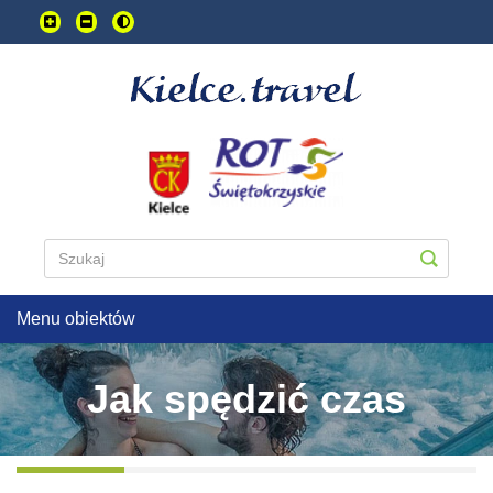
Przejdź
do
treści
głownej
Menu obiektów
Jak spędzić czas