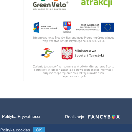
Sfinansowano ze Środków Regionalnego Programu Operacyjnego
Województwa Świętokrzyskiego na lata 2007-2013.
Zadanie jest współfinansowane ze środków Ministerstwa Sportu
i Turystyki w ramach zadania „Poprawa dostępności informacji
turystycznej o regionie świętokrzyskim dla osób
niepełnosprawnych“
Polityka Prywatności
Realizacja:
Polityka cookies
OK