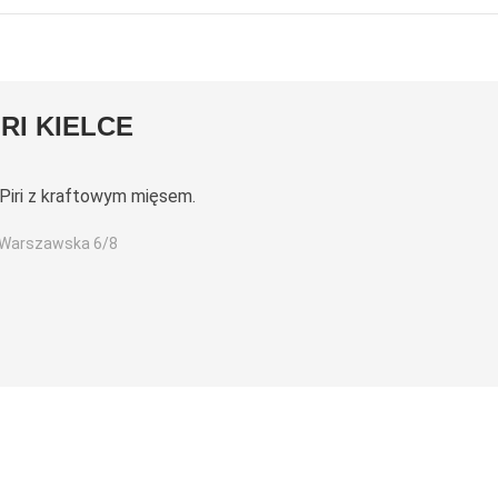
IRI KIELCE
 Piri z kraftowym mięsem.
 Warszawska 6/8