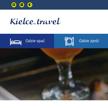
Przejdź
do
treści
głownej
Gdzie spać
Gdzie zjeść